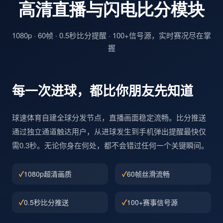
高清直播与闪电比分模块
1080p · 60帧 · 0.5秒比分提醒 · 100+信号源，实时赛况尽在掌
握
每一次进球，都比你朋友先知道
球速体育自建全球分发节点，直播画面稳定流畅。比分推送
通过独立通道触达用户，从进球发生到手机弹出提醒最快仅
需0.3秒。无论你身在何处，都不会错过任何一个关键瞬间。
1080p超清画质
60帧丝滑流畅
0.5秒比分推送
100+赛事信号源