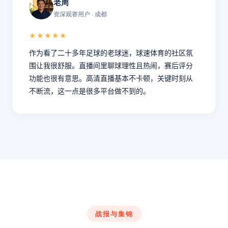
老周
资深观赛用户 · 成都
★★★★★
作为看了二十多年足球的老球迷，球速体育的社区氛
围让我很舒服。直播间里聊球理性且热闹，赛后评分
功能也很有意思。高清直播基本不卡顿，关键时刻从
不断流，这一点是很多平台做不到的。
战报与集锦