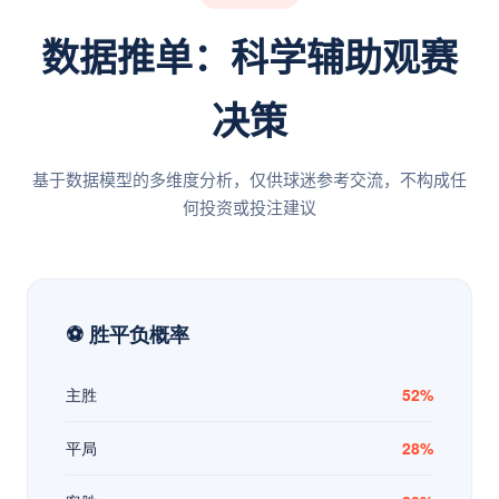
数据推单：科学辅助观赛
决策
基于数据模型的多维度分析，仅供球迷参考交流，不构成任
何投资或投注建议
⚽ 胜平负概率
主胜
52%
平局
28%