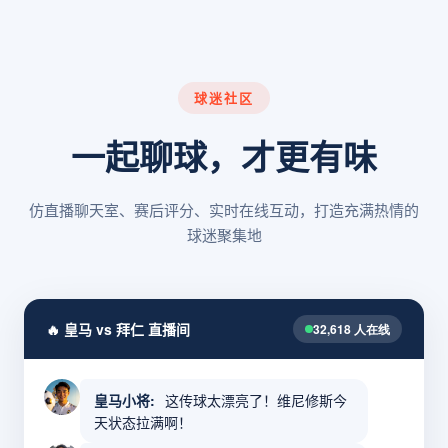
球迷社区
一起聊球，才更有味
仿直播聊天室、赛后评分、实时在线互动，打造充满热情的
球迷聚集地
🔥 皇马 vs 拜仁 直播间
32,618 人在线
皇马小将:
这传球太漂亮了！维尼修斯今
天状态拉满啊！