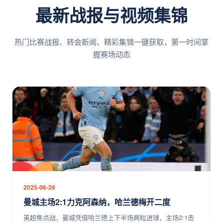
最新战报与视频集锦
热门比赛战报、转会新闻、精彩集锦一键获取，第一时间掌
握赛场动态
2025-06-26
曼城主场2:1力克阿森纳，哈兰德梅开二度
英超焦点战，曼城凭借哈兰德上下半场两粒进球，主场2:1击