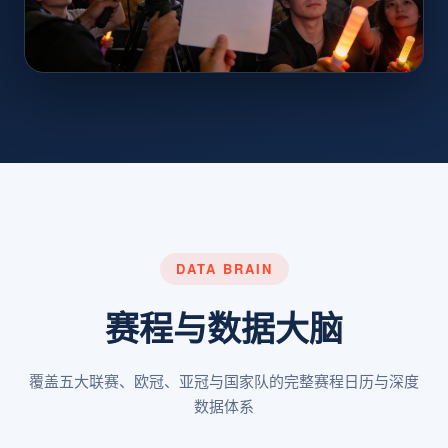
DATA BRAIN
赛程与数据大脑
覆盖五大联赛、欧冠、亚冠与国家队的完整赛程日历与深度
数据体系