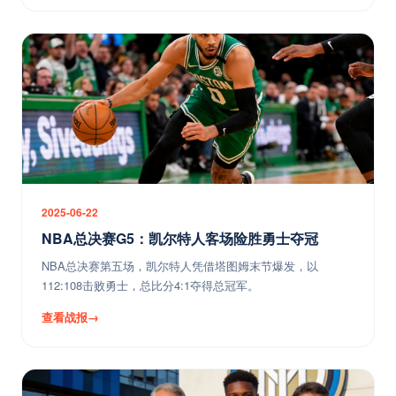
2025-06-22
NBA总决赛G5：凯尔特人客场险胜勇士夺冠
NBA总决赛第五场，凯尔特人凭借塔图姆末节爆发，以
112:108击败勇士，总比分4:1夺得总冠军。
查看战报