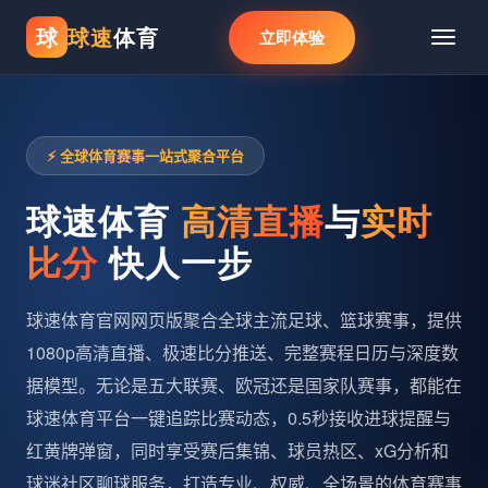
球
球速
体育
立即体验
⚡ 全球体育赛事一站式聚合平台
球速体育
高清直播
与
实时
比分
快人一步
球速体育官网网页版聚合全球主流足球、篮球赛事，提供
1080p高清直播、极速比分推送、完整赛程日历与深度数
据模型。无论是五大联赛、欧冠还是国家队赛事，都能在
球速体育平台一键追踪比赛动态，0.5秒接收进球提醒与
红黄牌弹窗，同时享受赛后集锦、球员热区、xG分析和
球迷社区聊球服务，打造专业、权威、全场景的体育赛事