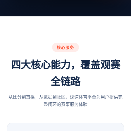
核心服务
四大核心能力，覆盖观赛
全链路
从比分到直播，从数据到社区，球速体育平台为用户提供完
整闭环的赛事服务体验