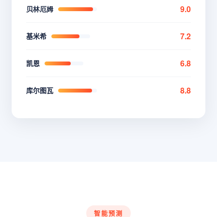
9.0
贝林厄姆
7.2
基米希
6.8
凯恩
8.8
库尔图瓦
智能预测