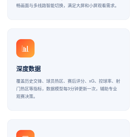
畅画面与多线路智能切换，满足大屏和小屏观看需求。
📊
深度数据
覆盖历史交锋、球员热区、赛后评分、xG、控球率、射
门热区等指标，数据模型每3分钟更新一次，辅助专业
观赛决策。