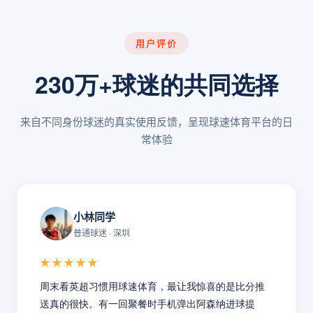
用户评价
230万+球迷的共同选择
来自不同身份球迷的真实使用反馈，呈现球速体育平台的日
常体验
小林同学
普通球迷 · 深圳
★★★★★
周末看英超习惯用球速体育，最让我惊喜的是比分推
送真的很快。有一回聚餐时手机弹出阿森纳进球提