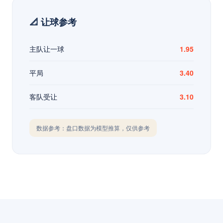
📐 让球参考
主队让一球
1.95
平局
3.40
客队受让
3.10
数据参考：盘口数据为模型推算，仅供参考