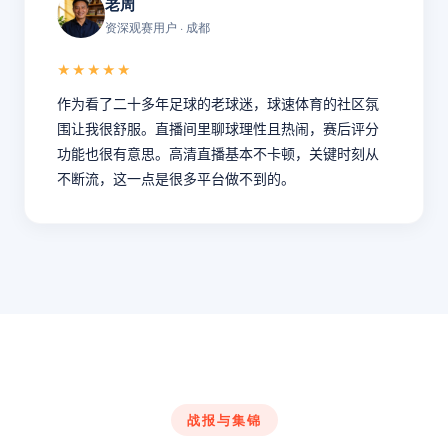
老周
资深观赛用户 · 成都
★★★★★
作为看了二十多年足球的老球迷，球速体育的社区氛
围让我很舒服。直播间里聊球理性且热闹，赛后评分
功能也很有意思。高清直播基本不卡顿，关键时刻从
不断流，这一点是很多平台做不到的。
战报与集锦