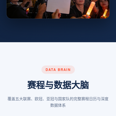
DATA BRAIN
赛程与数据大脑
覆盖五大联赛、欧冠、亚冠与国家队的完整赛程日历与深度
数据体系