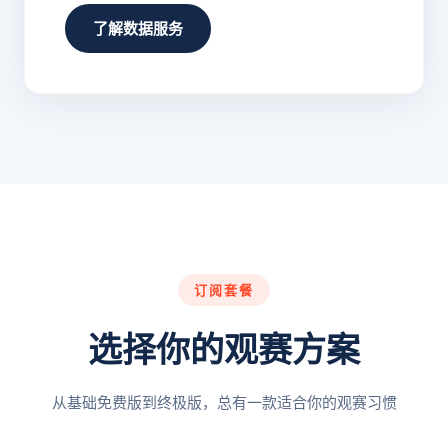
了解数据服务
订阅套餐
选择你的观赛方案
从基础免费版到终极版，总有一款适合你的观赛习惯