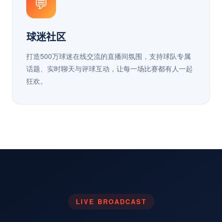
💬
球迷社区
打造500万球迷在线交流的直播间氛围，支持球队专属
话题、实时聊天与评球互动，让每一场比赛都有人一起
狂欢。
LIVE BROADCAST