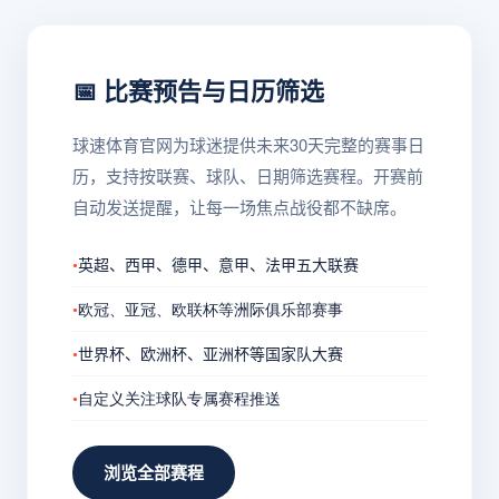
📅 比赛预告与日历筛选
球速体育官网为球迷提供未来30天完整的赛事日
历，支持按联赛、球队、日期筛选赛程。开赛前
自动发送提醒，让每一场焦点战役都不缺席。
英超、西甲、德甲、意甲、法甲五大联赛
欧冠、亚冠、欧联杯等洲际俱乐部赛事
世界杯、欧洲杯、亚洲杯等国家队大赛
自定义关注球队专属赛程推送
浏览全部赛程