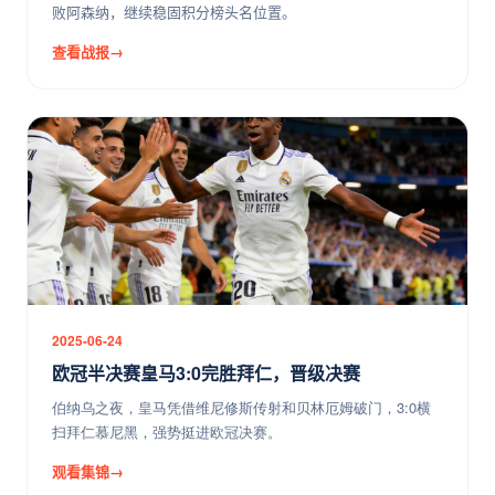
败阿森纳，继续稳固积分榜头名位置。
查看战报
2025-06-24
欧冠半决赛皇马3:0完胜拜仁，晋级决赛
伯纳乌之夜，皇马凭借维尼修斯传射和贝林厄姆破门，3:0横
扫拜仁慕尼黑，强势挺进欧冠决赛。
观看集锦