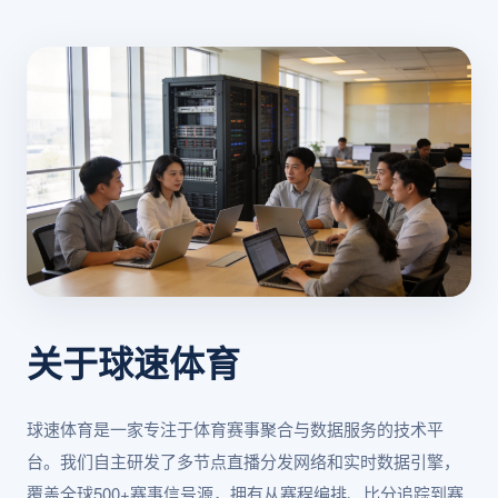
关于球速体育
球速体育是一家专注于体育赛事聚合与数据服务的技术平
台。我们自主研发了多节点直播分发网络和实时数据引擎，
覆盖全球500+赛事信号源，拥有从赛程编排、比分追踪到赛