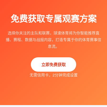
免费获取专属观赛方案
选择你关注的主队和联赛，球速体育将为你智能推荐直
播、赛程、数据与战报内容，打造专属于你的体育赛事信
息流。
立即免费获取
无需信用卡，2分钟完成设置