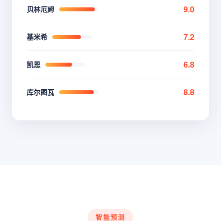
9.0
贝林厄姆
7.2
基米希
6.8
凯恩
8.8
库尔图瓦
智能预测