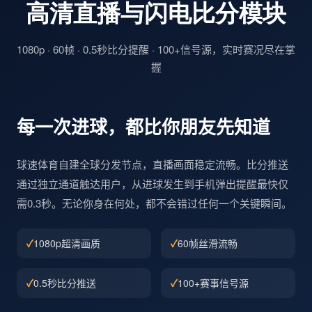
高清直播与闪电比分模块
1080p · 60帧 · 0.5秒比分提醒 · 100+信号源，实时赛况尽在掌
握
每一次进球，都比你朋友先知道
球速体育自建全球分发节点，直播画面稳定流畅。比分推送
通过独立通道触达用户，从进球发生到手机弹出提醒最快仅
需0.3秒。无论你身在何处，都不会错过任何一个关键瞬间。
1080p超清画质
60帧丝滑流畅
0.5秒比分推送
100+赛事信号源