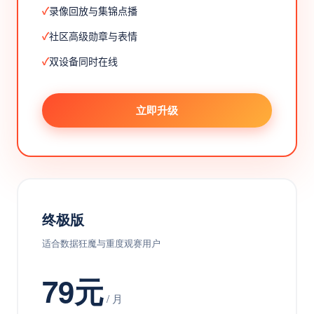
录像回放与集锦点播
社区高级勋章与表情
双设备同时在线
立即升级
终极版
适合数据狂魔与重度观赛用户
79元
/ 月