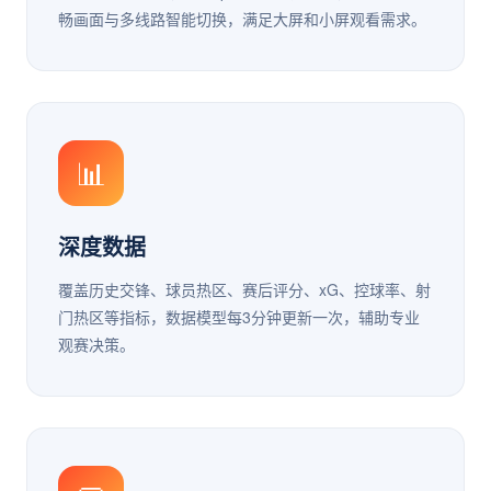
畅画面与多线路智能切换，满足大屏和小屏观看需求。
📊
深度数据
覆盖历史交锋、球员热区、赛后评分、xG、控球率、射
门热区等指标，数据模型每3分钟更新一次，辅助专业
观赛决策。