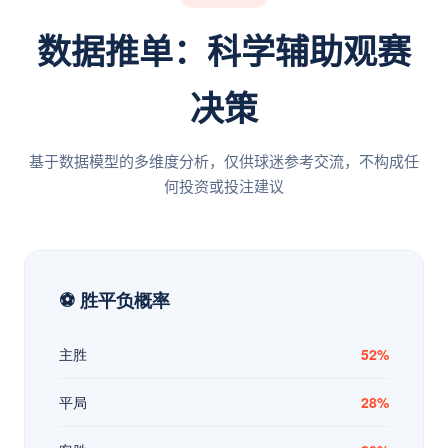
数据推单：科学辅助观赛
决策
基于数据模型的多维度分析，仅供球迷参考交流，不构成任
何投资或投注建议
⚽ 胜平负概率
主胜
52%
平局
28%