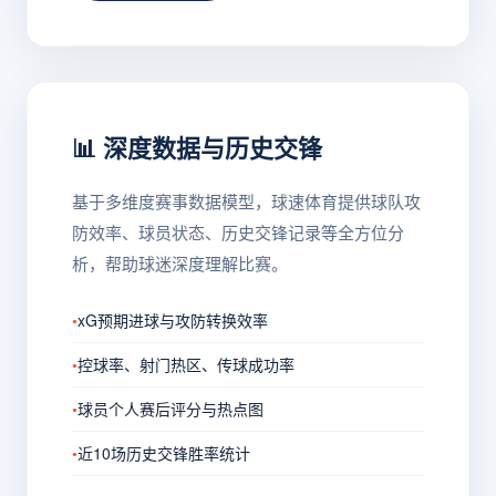
📊 深度数据与历史交锋
基于多维度赛事数据模型，球速体育提供球队攻
防效率、球员状态、历史交锋记录等全方位分
析，帮助球迷深度理解比赛。
xG预期进球与攻防转换效率
控球率、射门热区、传球成功率
球员个人赛后评分与热点图
近10场历史交锋胜率统计