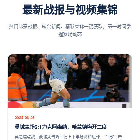
最新战报与视频集锦
热门比赛战报、转会新闻、精彩集锦一键获取，第一时间掌
握赛场动态
2025-06-26
曼城主场2:1力克阿森纳，哈兰德梅开二度
英超焦点战，曼城凭借哈兰德上下半场两粒进球，主场2:1击